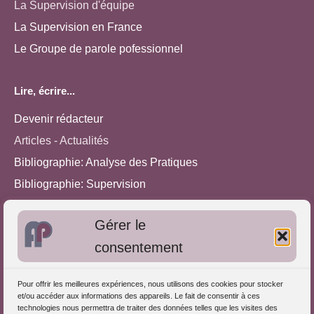
La Supervision d'équipe
La Supervision en France
Le Groupe de parole pofessionnel
Lire, écrire...
Devenir rédacteur
Articles - Actualités
Bibliographie: Analyse des Pratiques
Bibliographie: Supervision
Bibliographie: Autres méthodes
Gérer le
Approches de l'Analyse des pratiques
consentement
Autres informations
Pour offrir les meilleures expériences, nous utilisons des cookies pour stocker
S'inscrire dans l'Annuaire
et/ou accéder aux informations des appareils. Le fait de consentir à ces
technologies nous permettra de traiter des données telles que les visites des