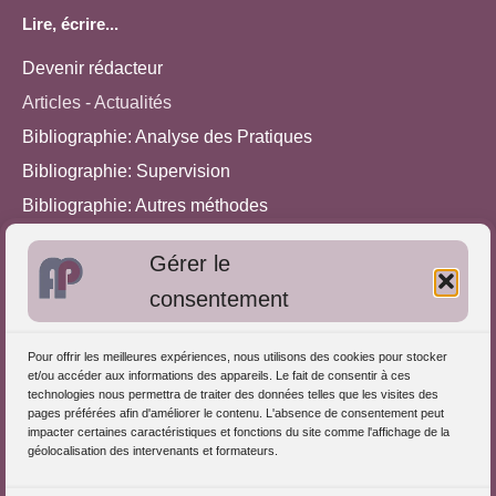
Lire, écrire...
Devenir rédacteur
Articles - Actualités
Bibliographie: Analyse des Pratiques
Bibliographie: Supervision
Bibliographie: Autres méthodes
Approches de l'Analyse des pratiques
Gérer le
consentement
Autres informations
S'inscrire dans l'Annuaire
Pour offrir les meilleures expériences, nous utilisons des cookies pour stocker
et/ou accéder aux informations des appareils. Le fait de consentir à ces
Publiez vos formations
technologies nous permettra de traiter des données telles que les visites des
pages préférées afin d'améliorer le contenu. L'absence de consentement peut
Charte déontologique
impacter certaines caractéristiques et fonctions du site comme l'affichage de la
Références d'intervention
géolocalisation des intervenants et formateurs.
Partenaires du Portail