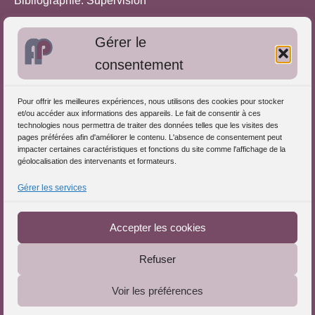
Bibliographie: Supervision
Bibliographie: Autres méthodes
Gérer le
Approches de l'Analyse des pratiques
consentement
Autres informations
Pour offrir les meilleures expériences, nous utilisons des cookies pour stocker
S'inscrire dans l'Annuaire
et/ou accéder aux informations des appareils. Le fait de consentir à ces
technologies nous permettra de traiter des données telles que les visites des
Publiez vos formations
pages préférées afin d'améliorer le contenu. L'absence de consentement peut
impacter certaines caractéristiques et fonctions du site comme l'affichage de la
Charte déontologique
géolocalisation des intervenants et formateurs.
Références d'intervention
Gérer les services
Téléchargez le Guide
Partenaires du Portail
Accepter les cookies
Refuser
Le Portail de l'Analyse des Pratiques © 2025 - Tous droits
Voir les préférences
réservés