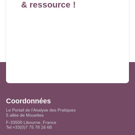
& ressource !
Coordonnées
Le Portail de l'Analyse des Pratiques
5 allée de Mouettes
F-33500 Libourne, France
Tel:+33(0)7 75 78 16 68