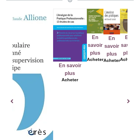
En
En
En
E
En
savoir
savoir
savoir
sav
savoir
plus
plus
plus
pl
plus
Acheter
Acheter
Acheter
Ache
Acheter
En savoir
plus
Acheter