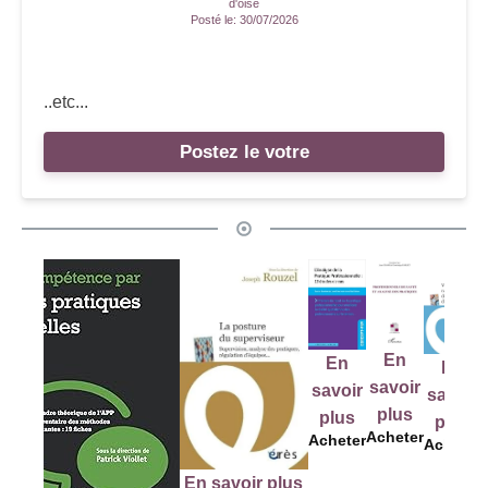
d'oise
Posté le:
30/07/2026
..etc...
Postez le votre
En
En
En
En
sa
savoir
savoir
savoir
savoir
p
plus
plus
plus
plus
Ach
Acheter
Acheter
Acheter
Acheter
En savoir plus