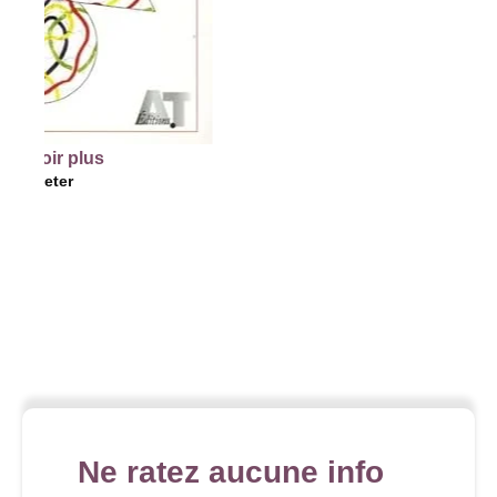
r plus
er
Ne ratez aucune info