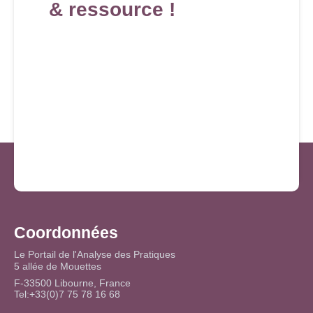
& ressource !
Coordonnées
Le Portail de l'Analyse des Pratiques
5 allée de Mouettes
F-33500 Libourne, France
Tel:+33(0)7 75 78 16 68