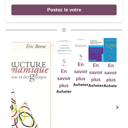
Postez le votre
En
En
En
En
E
En
savoir
savoir
savoir
savoir
sav
savoir
plus
plus
plus
plus
pl
Acheter
plus
Acheter
Acheter
Acheter
Ache
Acheter