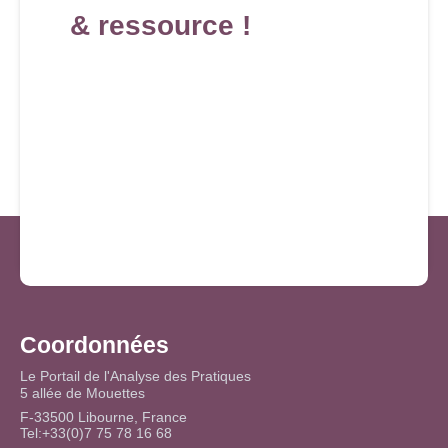
& ressource !
Coordonnées
Le Portail de l'Analyse des Pratiques
5 allée de Mouettes
F-33500 Libourne, France
Tel:+33(0)7 75 78 16 68