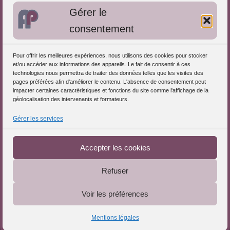
Gérer le
Approches de l'Analyse des pratiques
consentement
Autres informations
Pour offrir les meilleures expériences, nous utilisons des cookies pour stocker
S'inscrire dans l'Annuaire
et/ou accéder aux informations des appareils. Le fait de consentir à ces
technologies nous permettra de traiter des données telles que les visites des
Publiez vos formations
pages préférées afin d'améliorer le contenu. L'absence de consentement peut
impacter certaines caractéristiques et fonctions du site comme l'affichage de la
Charte déontologique
géolocalisation des intervenants et formateurs.
Références d'intervention
Gérer les services
Téléchargez le Guide
Partenaires du Portail
Accepter les cookies
Refuser
Le Portail de l'Analyse des Pratiques © 2025 - Tous droits
Voir les préférences
réservés
Mentions légales