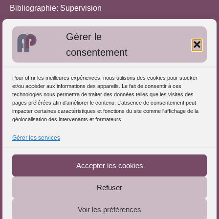
Bibliographie: Supervision
Bibliographie: Autres méthodes
Gérer le
Approches de l'Analyse des pratiques
consentement
Autres informations
Pour offrir les meilleures expériences, nous utilisons des cookies pour stocker
S'inscrire dans l'Annuaire
et/ou accéder aux informations des appareils. Le fait de consentir à ces
technologies nous permettra de traiter des données telles que les visites des
Publiez vos formations
pages préférées afin d'améliorer le contenu. L'absence de consentement peut
impacter certaines caractéristiques et fonctions du site comme l'affichage de la
Charte déontologique
géolocalisation des intervenants et formateurs.
Références d'intervention
Gérer les services
Téléchargez le Guide
Partenaires du Portail
Accepter les cookies
Refuser
Le Portail de l'Analyse des Pratiques © 2025 - Tous droits
Voir les préférences
réservés