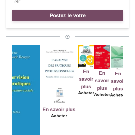
..etc...
Postez le votre
En
E
En
En
En
savoir
savo
savoir
savoir
savoir
plus
plu
plus
plus
plus
Acheter
Ache
Acheter
Acheter
Acheter
En savoir plus
Acheter