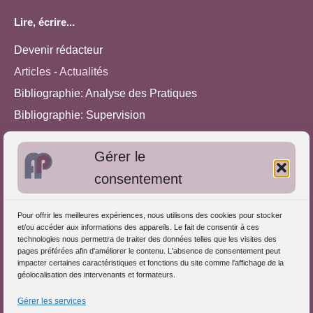
Lire, écrire...
Devenir rédacteur
Articles - Actualités
Bibliographie: Analyse des Pratiques
Bibliographie: Supervision
Bibliographie: Autres méthodes
Gérer le
Approches de l'Analyse des pratiques
consentement
Autres informations
Pour offrir les meilleures expériences, nous utilisons des cookies pour stocker
S'inscrire dans l'Annuaire
et/ou accéder aux informations des appareils. Le fait de consentir à ces
technologies nous permettra de traiter des données telles que les visites des
Publiez vos formations
pages préférées afin d'améliorer le contenu. L'absence de consentement peut
impacter certaines caractéristiques et fonctions du site comme l'affichage de la
Charte déontologique
géolocalisation des intervenants et formateurs.
Références d'intervention
Gérer les services