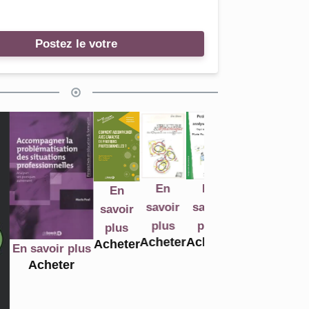
Postez le votre
En
En
En
En
En
E
savoir
savoir
savoir
savoir
savoir
sav
plus
plus
plus
plus
plus
pl
Acheter
Acheter
Acheter
Acheter
voir plus
Acheter
Ach
cheter