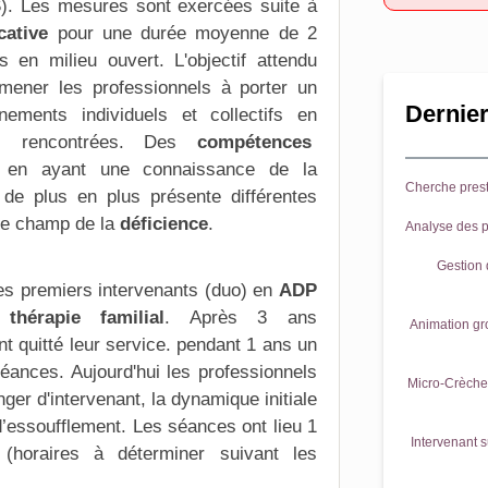
S
). Les mesures sont exercées suite à
cative
pour une durée moyenne de 2
es en milieu ouvert. L'objectif attendu
mener les professionnels à porter un
Dernier
nements individuels et collectifs en
s
rencontrées. Des
compétences
 en ayant une connaissance de la
Cherche prest
de plus en plus présente différentes
e champ de la
déficience
.
Analyse des p
Gestion d
es premiers intervenants (duo) en
ADP
thérapie familial
. Après 3 ans
Animation gr
nt quitté leur service. pendant 1 ans un
éances
. Aujourd'hui les professionnels
Micro-Crèche 
ger d'intervenant, la dynamique initiale
 d’essoufflement. Les séances ont lieu 1
Intervenant s
(horaires à déterminer suivant les