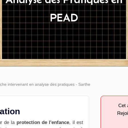
PEAD
he intervenant en analyse des pratiques - Sarthe
Cet 
tation
Rejoi
r de la
protection de l'enfance
, il est