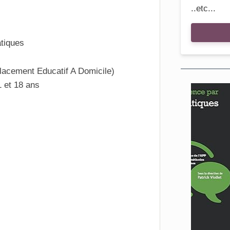
..etc...
tiques
lacement Educatif A Domicile)
1 et 18 ans
En sa
A