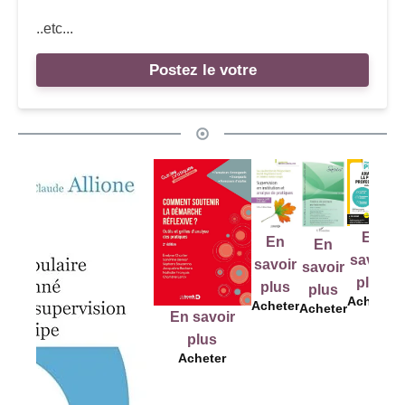
..etc...
Postez le votre
En
En
En
En
E
savoir
savoir
savoir
savoir
sav
plus
plus
plus
plus
pl
Acheter
Acheter
Acheter
Acheter
Ache
En savoir
plus
Acheter