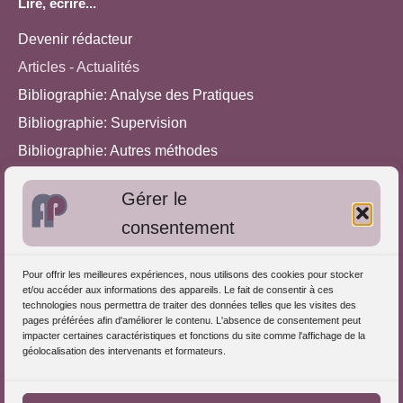
Lire, écrire...
Devenir rédacteur
Articles - Actualités
Bibliographie: Analyse des Pratiques
Bibliographie: Supervision
Bibliographie: Autres méthodes
Approches de l'Analyse des pratiques
Gérer le
consentement
Autres informations
S'inscrire dans l'Annuaire
Pour offrir les meilleures expériences, nous utilisons des cookies pour stocker
et/ou accéder aux informations des appareils. Le fait de consentir à ces
Publiez vos formations
technologies nous permettra de traiter des données telles que les visites des
pages préférées afin d'améliorer le contenu. L'absence de consentement peut
Charte déontologique
impacter certaines caractéristiques et fonctions du site comme l'affichage de la
Références d'intervention
géolocalisation des intervenants et formateurs.
Partenaires du Portail