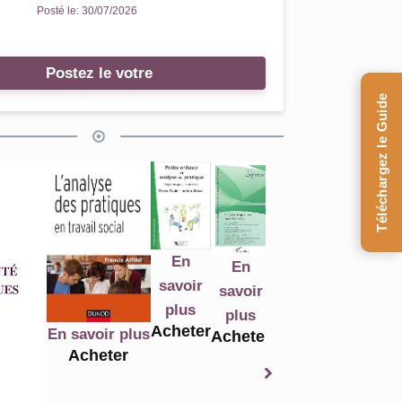
Posté le:
30/07/2026
Postez le votre
Téléchargez le Guide
En
En
En
En
savoir
savoir
savoir
savoir
plus
plus
plus
plus
Acheter
Acheter
Acheter
A
En savoir plus
Acheter
Acheter