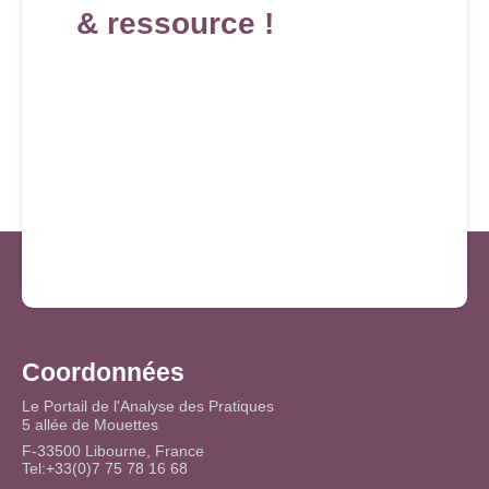
& ressource !
Coordonnées
Le Portail de l'Analyse des Pratiques
5 allée de Mouettes
F-33500 Libourne, France
Tel:+33(0)7 75 78 16 68