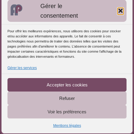
Gérer le
Approches de l'Analyse des pratiques
consentement
Autres informations
Pour offrir les meilleures expériences, nous utilisons des cookies pour stocker
S'inscrire dans l'Annuaire
et/ou accéder aux informations des appareils. Le fait de consentir à ces
technologies nous permettra de traiter des données telles que les visites des
Publiez vos formations
pages préférées afin d'améliorer le contenu. L'absence de consentement peut
impacter certaines caractéristiques et fonctions du site comme l'affichage de la
Charte déontologique
géolocalisation des intervenants et formateurs.
Références d'intervention
Gérer les services
Téléchargez le Guide
Partenaires du Portail
Accepter les cookies
Refuser
Le Portail de l'Analyse des Pratiques © 2025 - Tous droits
Voir les préférences
réservés
Mentions légales