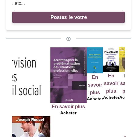
..etc...
Postez le votre
En
En
E
En
En
savoir
savoir
sav
savoir
savoir
plus
plus
pl
plus
plus
Acheter
Acheter
Ach
Acheter
Acheter
En savoir plus
Acheter