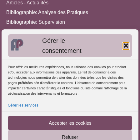
Articles - Actualités
Bibliographie: Analyse des Pratiques
Bibliographie: Supervision
Bibliographie: Autres méthodes
Gérer le
Approches de l'Analyse des pratiques
consentement
Autres informations
Pour offrir les meilleures expériences, nous utilisons des cookies pour stocker
S'inscrire dans l'Annuaire
et/ou accéder aux informations des appareils. Le fait de consentir à ces
technologies nous permettra de traiter des données telles que les visites des
Publiez vos formations
pages préférées afin d'améliorer le contenu. L'absence de consentement peut
impacter certaines caractéristiques et fonctions du site comme l'affichage de la
Charte déontologique
géolocalisation des intervenants et formateurs.
Références d'intervention
Gérer les services
Téléchargez le Guide
Partenaires du Portail
Accepter les cookies
Refuser