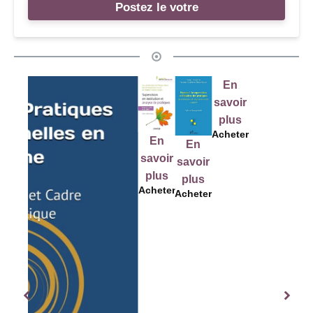
Postez le votre
En
savoir
plus
Acheter
En
En
En
E
savoir
savoir
savoir
sav
plus
plus
plus
pl
Acheter
Acheter
Acheter
Ach