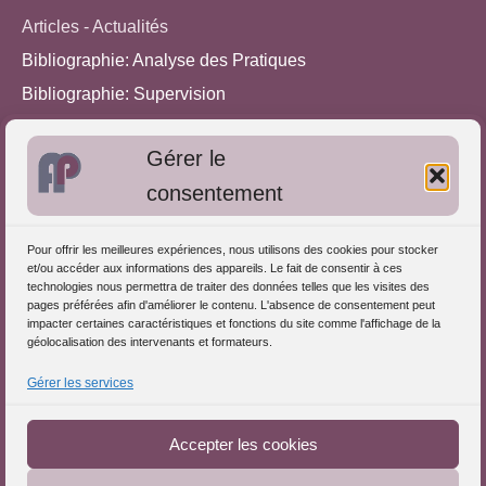
Articles - Actualités
Bibliographie: Analyse des Pratiques
Bibliographie: Supervision
Bibliographie: Autres méthodes
Gérer le
Approches de l'Analyse des pratiques
consentement
Autres informations
Pour offrir les meilleures expériences, nous utilisons des cookies pour stocker
S'inscrire dans l'Annuaire
et/ou accéder aux informations des appareils. Le fait de consentir à ces
technologies nous permettra de traiter des données telles que les visites des
Publiez vos formations
pages préférées afin d'améliorer le contenu. L'absence de consentement peut
impacter certaines caractéristiques et fonctions du site comme l'affichage de la
Charte déontologique
géolocalisation des intervenants et formateurs.
Références d'intervention
Gérer les services
Téléchargez le Guide
Partenaires du Portail
Accepter les cookies