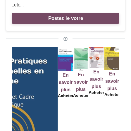
..etc...
Postez le votre
En
E
En
En
En
En
savoir
sav
savoir
savoir
savoir
savoir
plus
pl
plus
plus
plus
plus
Acheter
Ache
Acheter
Acheter
Acheter
Acheter