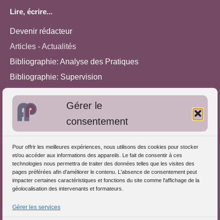
Lire, écrire...
Devenir rédacteur
Articles - Actualités
Bibliographie: Analyse des Pratiques
Bibliographie: Supervision
Bibliographie: Autres méthodes
Gérer le
Approches de l'Analyse des pratiques
consentement
Autres informations
Pour offrir les meilleures expériences, nous utilisons des cookies pour stocker
S'inscrire dans l'Annuaire
et/ou accéder aux informations des appareils. Le fait de consentir à ces
technologies nous permettra de traiter des données telles que les visites des
Publiez vos formations
pages préférées afin d'améliorer le contenu. L'absence de consentement peut
impacter certaines caractéristiques et fonctions du site comme l'affichage de la
Charte déontologique
géolocalisation des intervenants et formateurs.
Références d'intervention
Gérer les services
Partenaires du Portail