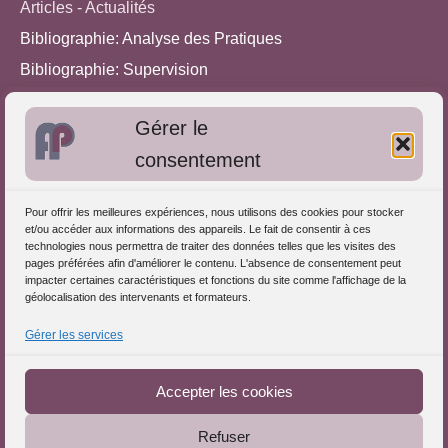
Articles - Actualités
Bibliographie: Analyse des Pratiques
Bibliographie: Supervision
Bibliographie: Autres méthodes
Gérer le
Approches de l'Analyse des pratiques
consentement
Autres informations
Pour offrir les meilleures expériences, nous utilisons des cookies pour stocker
S'inscrire dans l'Annuaire
et/ou accéder aux informations des appareils. Le fait de consentir à ces
technologies nous permettra de traiter des données telles que les visites des
Publiez vos formations
pages préférées afin d'améliorer le contenu. L'absence de consentement peut
impacter certaines caractéristiques et fonctions du site comme l'affichage de la
Charte déontologique
géolocalisation des intervenants et formateurs.
Références d'intervention
Gérer les services
Téléchargez le Guide
Partenaires du Portail
Accepter les cookies
Refuser