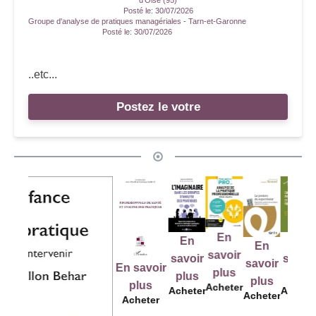
Posté le:
30/07/2026
Groupe d'analyse de pratiques managériales - Tarn-et-Garonne
Posté le:
30/07/2026
..etc...
Postez le votre
E
En
En
En
En
savo
savoir
savoir
savoir
savoir
En savoir
plu
plus
plus
plus
plus
plus
Ache
Acheter
Acheter
Acheter
Acheter
Acheter