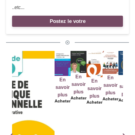
..etc...
Postez le votre
En
En
En
En
E
En
savoir
savoir
savoir
savoir
savo
savoir
plus
plus
plus
plus
plu
plus
Acheter
Acheter
Acheter
Acheter
Ache
Acheter