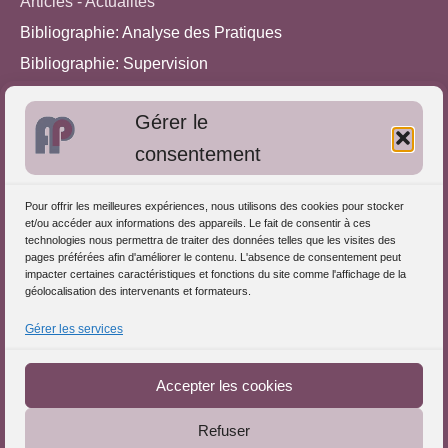
Articles - Actualités
Bibliographie: Analyse des Pratiques
Bibliographie: Supervision
Bibliographie: Autres méthodes
Gérer le
Approches de l'Analyse des pratiques
consentement
Autres informations
Pour offrir les meilleures expériences, nous utilisons des cookies pour stocker
S'inscrire dans l'Annuaire
et/ou accéder aux informations des appareils. Le fait de consentir à ces
technologies nous permettra de traiter des données telles que les visites des
Publiez vos formations
pages préférées afin d'améliorer le contenu. L'absence de consentement peut
impacter certaines caractéristiques et fonctions du site comme l'affichage de la
Charte déontologique
géolocalisation des intervenants et formateurs.
Références d'intervention
Gérer les services
Téléchargez le Guide
Partenaires du Portail
Accepter les cookies
Refuser