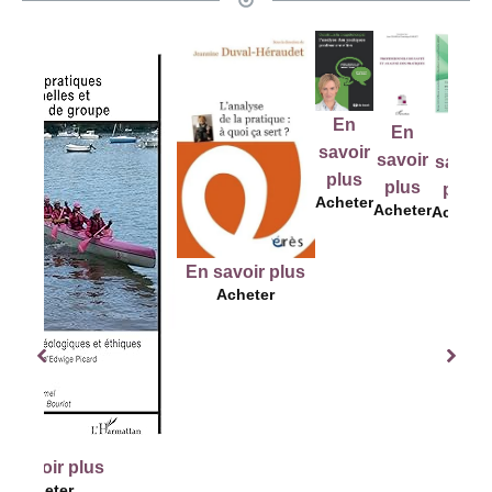
En
En
En
En
savoir
savoir
savoir
savoir
plus
plus
plus
plus
Acheter
Acheter
Acheter
Acheter
En savoir plus
Acheter
r plus
er