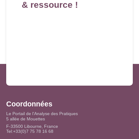
& ressource !
Coordonnées
Le Portail de l'Analyse des Pratiques
5 allée de Mouettes
F-33500 Libourne, France
Tel:+33(0)7 75 78 16 68