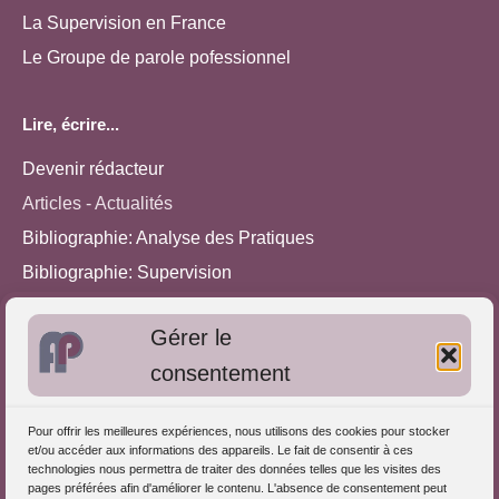
La Supervision en France
Le Groupe de parole pofessionnel
Lire, écrire...
Devenir rédacteur
Articles - Actualités
Bibliographie: Analyse des Pratiques
Bibliographie: Supervision
Bibliographie: Autres méthodes
Gérer le
Approches de l'Analyse des pratiques
consentement
Autres informations
Pour offrir les meilleures expériences, nous utilisons des cookies pour stocker
S'inscrire dans l'Annuaire
et/ou accéder aux informations des appareils. Le fait de consentir à ces
technologies nous permettra de traiter des données telles que les visites des
Publiez vos formations
pages préférées afin d'améliorer le contenu. L'absence de consentement peut