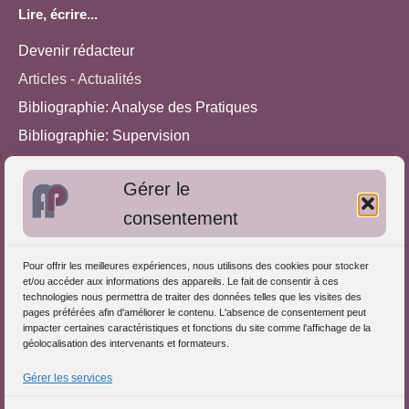
Lire, écrire...
Devenir rédacteur
Articles - Actualités
Bibliographie: Analyse des Pratiques
Bibliographie: Supervision
Bibliographie: Autres méthodes
Gérer le
Approches de l'Analyse des pratiques
consentement
Autres informations
Pour offrir les meilleures expériences, nous utilisons des cookies pour stocker
S'inscrire dans l'Annuaire
et/ou accéder aux informations des appareils. Le fait de consentir à ces
technologies nous permettra de traiter des données telles que les visites des
Publiez vos formations
pages préférées afin d'améliorer le contenu. L'absence de consentement peut
impacter certaines caractéristiques et fonctions du site comme l'affichage de la
Charte déontologique
géolocalisation des intervenants et formateurs.
Références d'intervention
Gérer les services
Partenaires du Portail