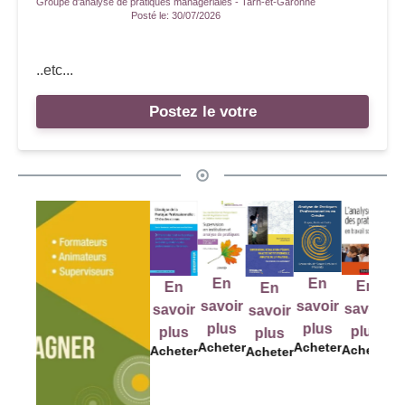
Groupe d'analyse de pratiques managériales - Tarn-et-Garonne
Posté le:
30/07/2026
..etc...
Postez le votre
En
En
En
En
En
En
savoir
savoir
savo
savoir
savoir
savoir
plus
plus
plu
plus
plus
plus
Acheter
Acheter
Achet
Acheter
Acheter
Acheter