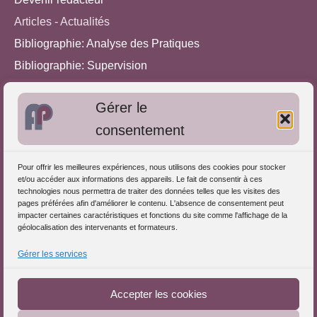
Articles - Actualités
Bibliographie: Analyse des Pratiques
Bibliographie: Supervision
Bibliographie: Autres méthodes
Gérer le
Approches de l'Analyse des pratiques
consentement
Autres informations
Pour offrir les meilleures expériences, nous utilisons des cookies pour stocker
S'inscrire dans l'Annuaire
et/ou accéder aux informations des appareils. Le fait de consentir à ces
technologies nous permettra de traiter des données telles que les visites des
Publiez vos formations
pages préférées afin d'améliorer le contenu. L'absence de consentement peut
impacter certaines caractéristiques et fonctions du site comme l'affichage de la
Charte déontologique
géolocalisation des intervenants et formateurs.
Références d'intervention
Gérer les services
Téléchargez le Guide
Partenaires du Portail
Accepter les cookies