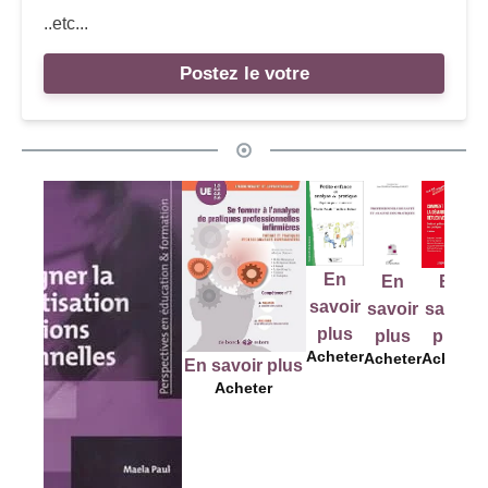
..etc...
Postez le votre
En
En
En
En
E
savoir
savoir
savoir
savoir
sav
plus
plus
plus
plus
pl
Acheter
Acheter
Acheter
Acheter
En savoir plus
Ache
Acheter