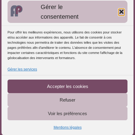
Gérer le
Approches de l'Analyse des pratiques
consentement
Autres informations
Pour offrir les meilleures expériences, nous utilisons des cookies pour stocker
S'inscrire dans l'Annuaire
et/ou accéder aux informations des appareils. Le fait de consentir à ces
technologies nous permettra de traiter des données telles que les visites des
Publiez vos formations
pages préférées afin d'améliorer le contenu. L'absence de consentement peut
impacter certaines caractéristiques et fonctions du site comme l'affichage de la
Charte déontologique
géolocalisation des intervenants et formateurs.
Références d'intervention
Gérer les services
Téléchargez le Guide
Partenaires du Portail
Accepter les cookies
Refuser
Le Portail de l'Analyse des Pratiques © 2025 - Tous droits
Voir les préférences
réservés
Mentions légales