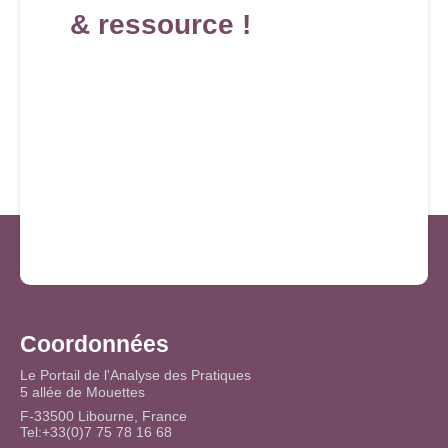
& ressource !
Coordonnées
Le Portail de l'Analyse des Pratiques
5 allée de Mouettes
F-33500 Libourne, France
Tel:+33(0)7 75 78 16 68