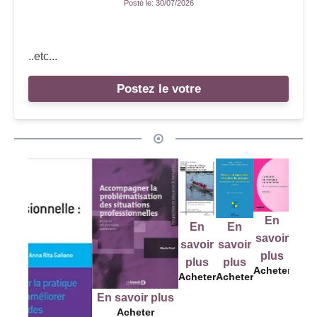
Posté le:
30/07/2026
..etc...
Postez le votre
En
E
En
En
En
savoir
savo
savoir
savoir
savoir
plus
plu
plus
plus
plus
Acheter
Ache
Acheter
Acheter
Acheter
En savoir plus
Acheter