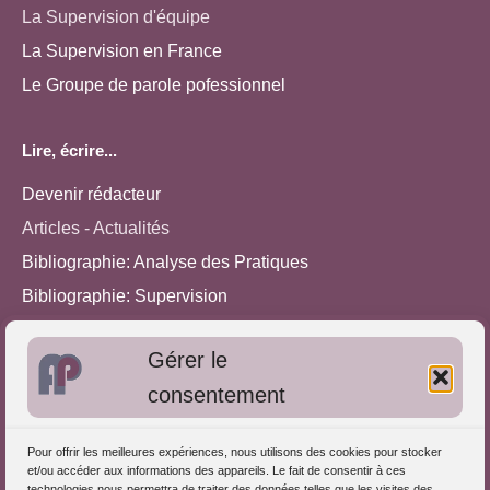
La Supervision d'équipe
La Supervision en France
Le Groupe de parole pofessionnel
Lire, écrire...
Devenir rédacteur
Articles - Actualités
Bibliographie: Analyse des Pratiques
Bibliographie: Supervision
Bibliographie: Autres méthodes
Gérer le
Approches de l'Analyse des pratiques
consentement
Autres informations
Pour offrir les meilleures expériences, nous utilisons des cookies pour stocker
S'inscrire dans l'Annuaire
et/ou accéder aux informations des appareils. Le fait de consentir à ces
technologies nous permettra de traiter des données telles que les visites des