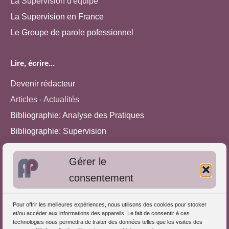
La Supervision d'équipe
La Supervision en France
Le Groupe de parole pofessionnel
Lire, écrire...
Devenir rédacteur
Articles - Actualités
Bibliographie: Analyse des Pratiques
Bibliographie: Supervision
Bibliographie: Autres méthodes
Gérer le
Approches de l'Analyse des pratiques
consentement
Autres informations
Pour offrir les meilleures expériences, nous utilisons des cookies pour stocker
S'inscrire dans l'Annuaire
et/ou accéder aux informations des appareils. Le fait de consentir à ces
technologies nous permettra de traiter des données telles que les visites des