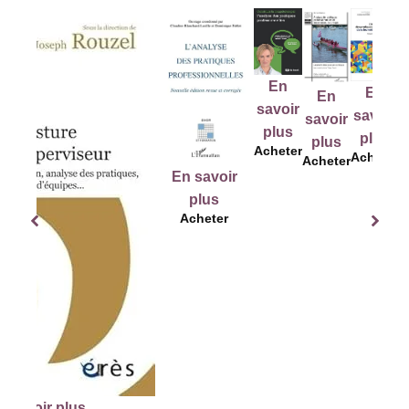
En
En
En
E
En
savoir
savoir
savoir
sav
savoir
plus
plus
plus
pl
plus
Acheter
Acheter
Acheter
Ach
Acheter
En savoir
plus
Acheter
lus