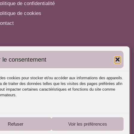
olitique de confidentialité
olitique de cookies
ontact
utres informations
 le consentement
'inscrire dans l'Annuaire
ubliez vos formations
s des cookies pour stocker et/ou accéder aux informations des appareils.
harte déontologique
a de traiter des données telles que les visites des pages préférées afin
ut impacter certaines caractéristiques et fonctions du site comme
éférences d'intervention
ormateurs.
artenaires du Portail
Refuser
Voir les préférences