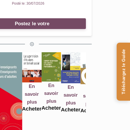
Posté le:
30/07/2026
Postez le votre
Téléchargez le Guide
En
En
En
En
En
En
savoir
savoir
savoir
savoir
savoir
savoir
plus
plus
plus
plus
plus
plus
Acheter
Acheter
Acheter
Acheter
A
Acheter
Acheter