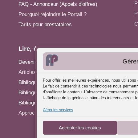
P
FAQ - Annonceur (Appels d'offres)
P
Pourquoi rejoindre le Portail ?
C
Tarifs pour prestataires
Lire, écrire...
A
Gérer
Devenir rédacteur
S
Articles - Actualités
P
Pour offrir les meilleures expériences, nous utilison
Bibliographie: Analyse des Pratiques
C
Le fait de consentir à ces technologies nous permettr
Bibliographie: Supervision
d'améliorer le contenu. L'absence de consentement pe
R
l'affichage de la géolocalisation des intervenants et f
Bibliographie: Autres méthodes
P
Gérer les services
Approches de l'Analyse des pratiques
Accepter les cookies