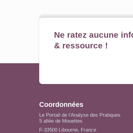
Ne ratez aucune inf
& ressource !
Coordonnées
Le Portail de l'Analyse des Pratiques
5 allée de Mouettes
F-33500 Libourne, France