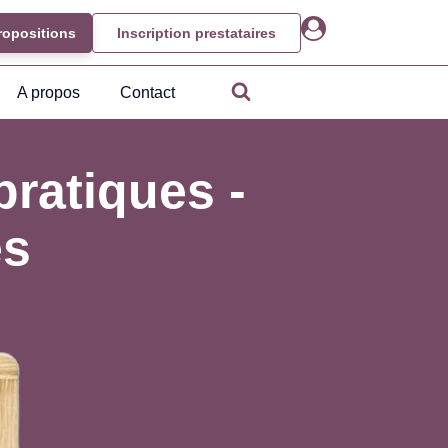
ropositions
Inscription prestataires
A propos
Contact
pratiques -
es