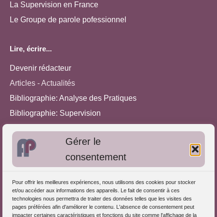
La Supervision en France
Le Groupe de parole pofessionnel
Lire, écrire...
Devenir rédacteur
Articles - Actualités
Bibliographie: Analyse des Pratiques
Bibliographie: Supervision
Bibliographie: Autres méthodes
Gérer le
Approches de l'Analyse des pratiques
consentement
Autres informations
Pour offrir les meilleures expériences, nous utilisons des cookies pour stocker
S'inscrire dans l'Annuaire
et/ou accéder aux informations des appareils. Le fait de consentir à ces
technologies nous permettra de traiter des données telles que les visites des
Publiez vos formations
pages préférées afin d'améliorer le contenu. L'absence de consentement peut
impacter certaines caractéristiques et fonctions du site comme l'affichage de la