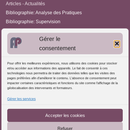
Articles - Actualités
Bibliographie: Analyse des Pratiques
Bibliographie: Supervision
Bibliographie: Autres méthodes
Gérer le
Approches de l'Analyse des pratiques
consentement
Autres informations
Pour offrir les meilleures expériences, nous utilisons des cookies pour stocker
S'inscrire dans l'Annuaire
et/ou accéder aux informations des appareils. Le fait de consentir à ces
technologies nous permettra de traiter des données telles que les visites des
Publiez vos formations
pages préférées afin d'améliorer le contenu. L'absence de consentement peut
impacter certaines caractéristiques et fonctions du site comme l'affichage de la
Charte déontologique
géolocalisation des intervenants et formateurs.
Références d'intervention
Gérer les services
Téléchargez le Guide
Partenaires du Portail
Accepter les cookies
Refuser