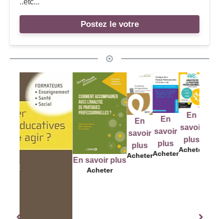
..etc...
Postez le votre
E
En
En
En
En
savo
savoir
savoir
savoir
savoir
plu
plus
plus
plus
plus
Ache
Acheter
Acheter
Acheter
Acheter
En savoir plus
Acheter