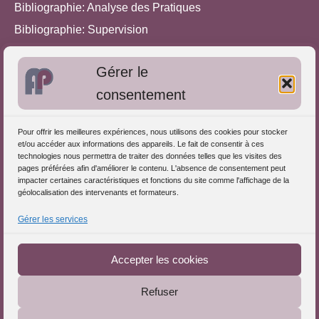
Bibliographie: Analyse des Pratiques
Bibliographie: Supervision
Bibliographie: Autres méthodes
Gérer le
Approches de l'Analyse des pratiques
consentement
Autres informations
Pour offrir les meilleures expériences, nous utilisons des cookies pour stocker
S'inscrire dans l'Annuaire
et/ou accéder aux informations des appareils. Le fait de consentir à ces
technologies nous permettra de traiter des données telles que les visites des
Publiez vos formations
pages préférées afin d'améliorer le contenu. L'absence de consentement peut
impacter certaines caractéristiques et fonctions du site comme l'affichage de la
Charte déontologique
géolocalisation des intervenants et formateurs.
Références d'intervention
Gérer les services
Téléchargez le Guide
Partenaires du Portail
Accepter les cookies
Refuser
Le Portail de l'Analyse des Pratiques © 2025 - Tous droits