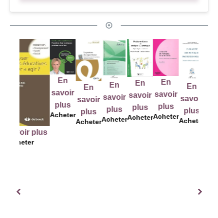
En
En
En
En
En
En
En
savoir
savoir
savoir
savo
savoir
savoir
savoir
plus
plus
plus
plu
plus
plus
plus
Acheter
Acheter
Acheter
Achet
Acheter
Acheter
Acheter
 savoir plus
Acheter